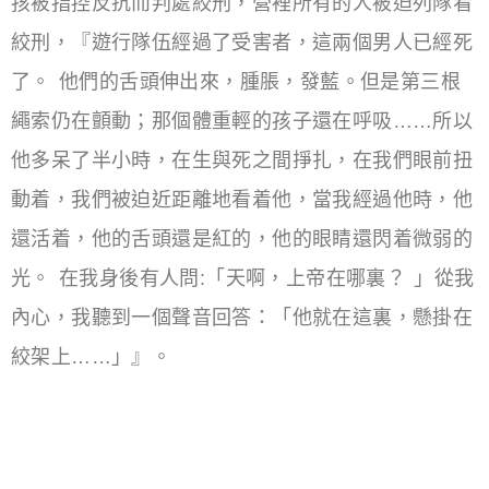
孩被指控反抗而判處絞刑，營裡所有的人被迫列隊看
絞刑，『遊行隊伍經過了受害者，這兩個男人已經死
了。 他們的舌頭伸出來，腫脹，發藍。但是第三根
繩索仍在顫動；那個體重輕的孩子還在呼吸……所以
他多呆了半小時，在生與死之間掙扎，在我們眼前扭
動着，我們被迫近距離地看着他，當我經過他時，他
還活着，他的舌頭還是紅的，他的眼睛還閃着微弱的
光。 在我身後有人問:「天啊，上帝在哪裏？ 」從我
內心，我聽到一個聲音回答：「他就在這裏，懸掛在
絞架上……」』。