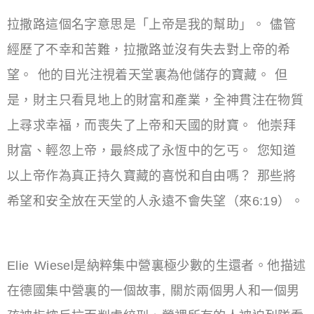
拉撒路這個名字意思是「上帝是我的幫助」。 儘管
經歷了不幸和苦難，拉撒路並沒有失去對上帝的希
望。 他的目光注視着天堂裏為他儲存的寶藏。 但
是，財主只看見地上的財富和產業，全神貫注在物質
上尋求幸福，而喪失了上帝和天國的財寶。 他崇拜
財富、輕忽上帝，最終成了永恆中的乞丐。 您知道
以上帝作為真正持久寶藏的喜悦和自由嗎？ 那些將
希望和安全放在天堂的人永遠不會失望（來6:19）。
Elie Wiesel是納粹集中營裏極少數的生還者。他描述
在德國集中營裏的一個故事, 關於兩個男人和一個男