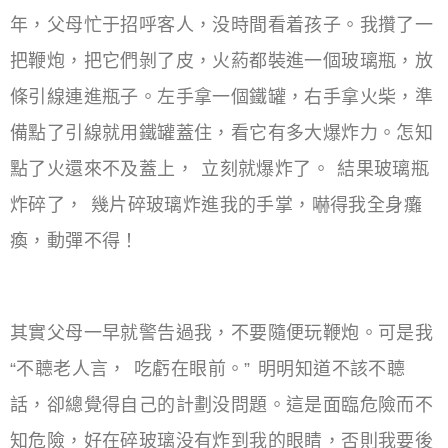
年，父母忙于招呼客人，没時間看着孩子。我攢了一
把鞭炮，把它們剝了皮，火葯都裝進一個玻璃瓶，放
條引線連進瓶子。左手拿一個鐵罐，右手拿火柴，準
備點了引線就用鐵罐蓋住，看它有多大爆炸力。怎知
點了火還來不及蓋上， 立刻就爆炸了。 結果玻璃瓶
炸碎了， 幾片碎玻璃炸進我的手掌，嚇得我全身癱
瘓，動彈不得！
其實父母一早就警告過我，不要隨便玩鞭炮。可是我
“不聼老人言， 吃虧在眼前。” 明明知道不該不聼
話，卻總覺得自己的計劃没問題。這是面臨危險而不
知危險，好在碎玻璃没有炸到我的眼睛，否則我要後