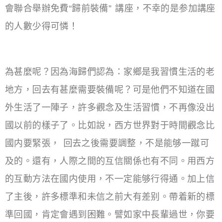
會聯合舉辦免費“歸前裝備” 講座，不幸的是参加講座
的人數少得可憐！
為甚麼呢？因為海歸們認為：家鄉是我習慣生活的老
地方，回去有甚麼需要裝備呢？可是他們不知道在國
外生活了一陣子，許多觀念及生活習慣，不再像没出
國以前的樣子了。比如說，西方世界對于時間觀念比
國内要緊張， 回去之後需要調整，不是能够一蹴可
及的。還有，人際之間的互信關係也有不同。用西方
的互動方法在國内使用，不一定能够行得通。加上信
了主後，許多標準和未信之前大有差别。帶着新的標
準回國，肯定會遇到困難。譬如家中長輩過世，你要