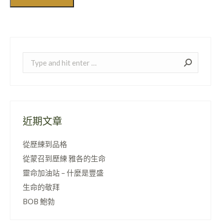
Search:
近期文章
從歷練到品格
從蒙召到歷練 雅各的生命
靈命加油站 – 什麼是豐盛
生命的敬拜
BOB 鮑勃