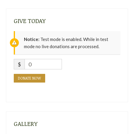
GIVE TODAY
Notice:
Test mode is enabled. While in test
mode no live donations are processed.
$
0
DONATE NOW
GALLERY